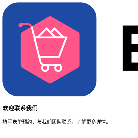
欢迎联系我们
填写表单预约，与我们团队联系，了解更多详情。