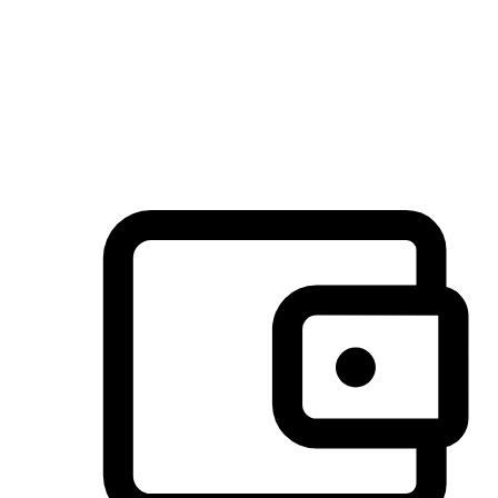
许多客户喜欢送货到家的便捷性和期待感，而有些客户则偏
于选择自取服务，以节省运费或更好地配合时间安排。对这
消费行为的重视，能够显著提升客户的满意度。