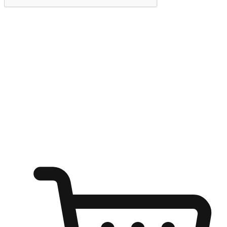
提交
随心所欲：让客户更轻易贴近您的品牌
无论是办公桌前的专注、沙发上的悠闲、还是在咖啡馆等待朋
友的片刻，让任何场景都能成为客户探索购物的瞬间。我们为
客户打造无缝的购物体验，让他们在任何场景都能轻松地贴近
自己喜欢的品牌，自由切换喜欢的购物方式，享受随时探索购
物的乐趣。