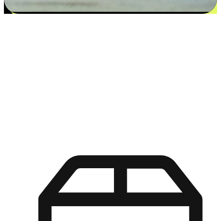
更多选择：从付款到收货让客户更满意
EasyStore尊重客户的各别情况和个性化需求，提供更得多选择
权给您的客户。无论是灵活的“在线购买，店内取货”，还是便
利的“店内购买，送货上门”，都能确保客户购物旅程的每一个
环节，可以适应他们的生活方式需求，帮助您的品牌在市场中
脱颖而出。