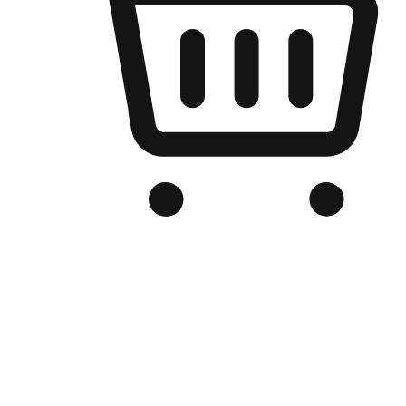
เว็บไซต์อีคอมเมิร์ซของแบรนด์