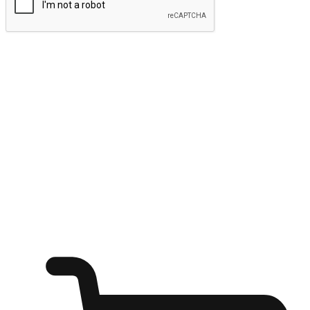
ส่งข้อมูล
ให้ลูกค้าเข้าถึงแบรนด์ของคุณง่ายขึ้น
ไม่ว่าลูกค้ากำลังนั่งทำงาน หรือ รอเพื่อนที่ร้านกาแฟ หรือทำ
กิจกรรมใดก็ตาม แบรนด์ของคุณสามารถสร้างประสบการณ์
การช็อปปิ้งแบบใหม่ที่เหนือกว่าได้ ให้ลูกค้าเข้าถึงแบรนด์ได้
อย่างง่ายทุกที่ทุกเวลา สนุกกับการช็อปปิ้ง บนหลากหลายช่อง
ทาง