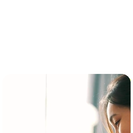
การชำระเงินแบบผ่อนชำระ ซื้อก่อนจ่ายทีหลัง (BNPL)