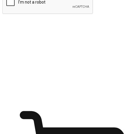
ส่งข้อมูล
ให้ลูกค้าเข้าถึงแบรนด์ของคุณง่ายขึ้น
ไม่ว่าลูกค้ากำลังนั่งทำงาน หรือ รอเพื่อนที่ร้านกาแฟ หรือทำ
กิจกรรมใดก็ตาม แบรนด์ของคุณสามารถสร้างประสบการณ์
การช็อปปิ้งแบบใหม่ที่เหนือกว่าได้ ให้ลูกค้าเข้าถึงแบรนด์ได้
อย่างง่ายทุกที่ทุกเวลา สนุกกับการช็อปปิ้ง บนหลากหลายช่อง
ทาง