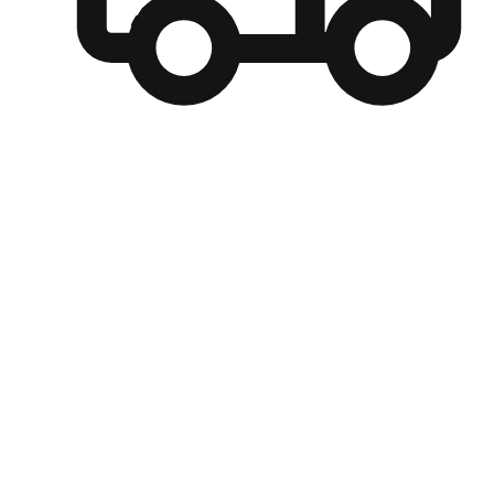
自選運送方式
顧客可以根據喜好選擇取貨日期和時間，並搭配到店自取、
商取貨或是宅配到府，達到高便捷及個人化的服務。