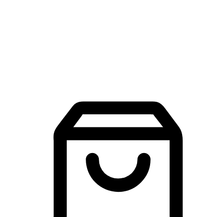
品牌探索
建立線上品牌官網，讓顧客能夠透過搜尋引擎查詢並進行更
入的互動。