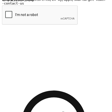
提交
流暢的購物旅程
讓顧客無論是透過手機、網頁或是應用程式都能盡情享受購
物。當他們使用不同介面卻擁有一致性的體驗時，能有效提升
對您品牌的好感度。