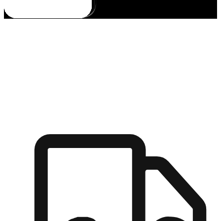
多元彈性物流
無論宅配到家或是到店自取，都能滿足顧客的需求，物流的靈
活度可成為購物決策的關鍵因素。