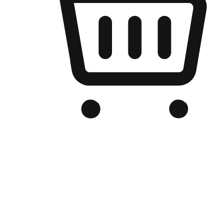
เว็บไซต์อีคอมเมิร์ซของแบรนด์