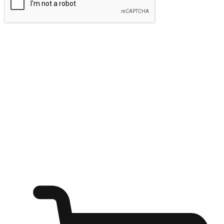
ส่งข้อมูล
ให้ลูกค้าเข้าถึงแบรนด์ของคุณง่ายขึ้น
ไม่ว่าลูกค้ากำลังนั่งทำงาน หรือ รอเพื่อนที่ร้านกาแฟ หรือทำ
กิจกรรมใดก็ตาม แบรนด์ของคุณสามารถสร้างประสบการณ์
การช็อปปิ้งแบบใหม่ที่เหนือกว่าได้ ให้ลูกค้าเข้าถึงแบรนด์ได้
อย่างง่ายทุกที่ทุกเวลา สนุกกับการช็อปปิ้ง บนหลากหลายช่อง
ทาง