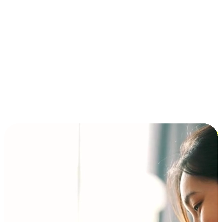
การชำระเงินแบบผ่อนชำระ ซื้อก่อนจ่ายทีหลัง (BNPL)