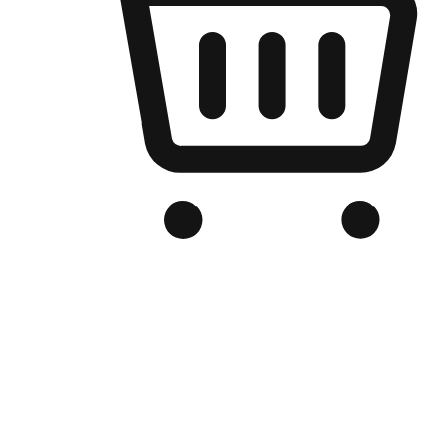
เว็บไซต์อีคอมเมิร์ซของแบรนด์