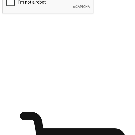
ส่งข้อมูล
ให้ลูกค้าเข้าถึงแบรนด์ของคุณง่ายขึ้น
ไม่ว่าลูกค้ากำลังนั่งทำงาน หรือ รอเพื่อนที่ร้านกาแฟ หรือทำ
กิจกรรมใดก็ตาม แบรนด์ของคุณสามารถสร้างประสบการณ์
การช็อปปิ้งแบบใหม่ที่เหนือกว่าได้ ให้ลูกค้าเข้าถึงแบรนด์ได้
อย่างง่ายทุกที่ทุกเวลา สนุกกับการช็อปปิ้ง บนหลากหลายช่อง
ทาง