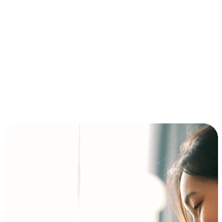
การชำระเงินแบบผ่อนชำระ ซื้อก่อนจ่ายทีหลัง (BNPL)