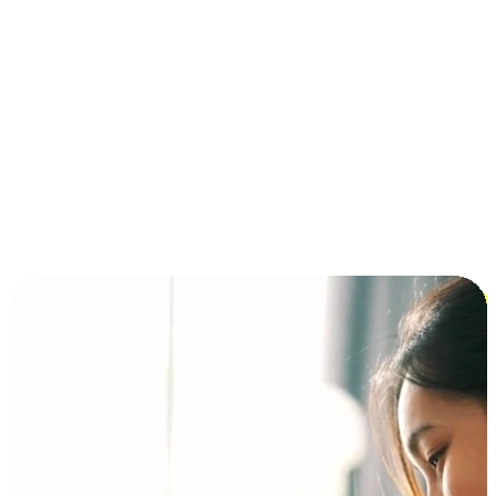
การชำระเงินแบบผ่อนชำระ ซื้อก่อนจ่ายทีหลัง (BNPL)