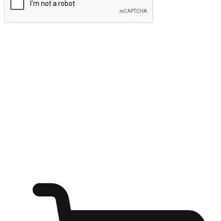
ส่งข้อมูล
ให้ลูกค้าเข้าถึงแบรนด์ของคุณง่ายขึ้น
ไม่ว่าลูกค้ากำลังนั่งทำงาน หรือ รอเพื่อนที่ร้านกาแฟ หรือทำ
กิจกรรมใดก็ตาม แบรนด์ของคุณสามารถสร้างประสบการณ์
การช็อปปิ้งแบบใหม่ที่เหนือกว่าได้ ให้ลูกค้าเข้าถึงแบรนด์ได้
อย่างง่ายทุกที่ทุกเวลา สนุกกับการช็อปปิ้ง บนหลากหลายช่อง
ทาง