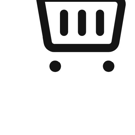
เว็บไซต์อีคอมเมิร์ซของแบรนด์