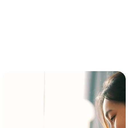
การชำระเงินแบบผ่อนชำระ ซื้อก่อนจ่ายทีหลัง (BNPL)