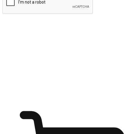
ส่งข้อมูล
ให้ลูกค้าเข้าถึงแบรนด์ของคุณง่ายขึ้น
ไม่ว่าลูกค้ากำลังนั่งทำงาน หรือ รอเพื่อนที่ร้านกาแฟ หรือทำ
กิจกรรมใดก็ตาม แบรนด์ของคุณสามารถสร้างประสบการณ์
การช็อปปิ้งแบบใหม่ที่เหนือกว่าได้ ให้ลูกค้าเข้าถึงแบรนด์ได้
อย่างง่ายทุกที่ทุกเวลา สนุกกับการช็อปปิ้ง บนหลากหลายช่อง
ทาง