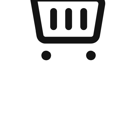
เว็บไซต์อีคอมเมิร์ซของแบรนด์