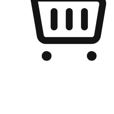
เว็บไซต์อีคอมเมิร์ซของแบรนด์