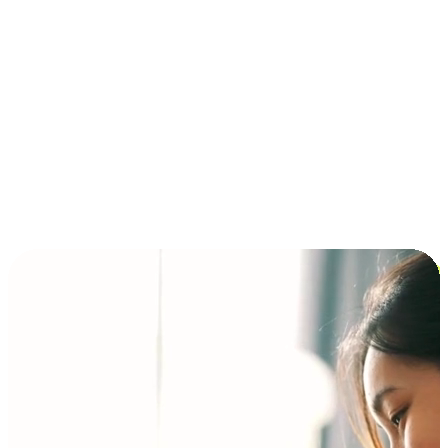
การชำระเงินแบบผ่อนชำระ ซื้อก่อนจ่ายทีหลัง (BNPL)