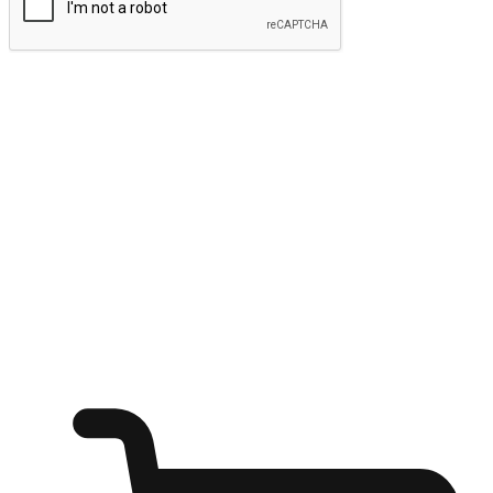
ส่งข้อมูล
ให้ลูกค้าเข้าถึงแบรนด์ของคุณง่ายขึ้น
ไม่ว่าลูกค้ากำลังนั่งทำงาน หรือ รอเพื่อนที่ร้านกาแฟ หรือทำ
กิจกรรมใดก็ตาม แบรนด์ของคุณสามารถสร้างประสบการณ์
การช็อปปิ้งแบบใหม่ที่เหนือกว่าได้ ให้ลูกค้าเข้าถึงแบรนด์ได้
อย่างง่ายทุกที่ทุกเวลา สนุกกับการช็อปปิ้ง บนหลากหลายช่อง
ทาง