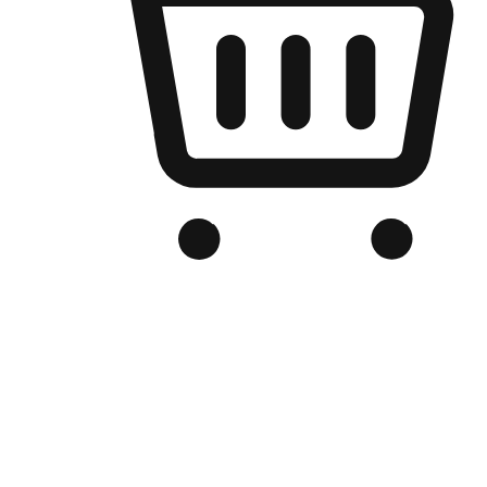
เว็บไซต์อีคอมเมิร์ซของแบรนด์