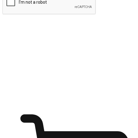
ส่งข้อมูล
ให้ลูกค้าเข้าถึงแบรนด์ของคุณง่ายขึ้น
ไม่ว่าลูกค้ากำลังนั่งทำงาน หรือ รอเพื่อนที่ร้านกาแฟ หรือทำ
กิจกรรมใดก็ตาม แบรนด์ของคุณสามารถสร้างประสบการณ์
การช็อปปิ้งแบบใหม่ที่เหนือกว่าได้ ให้ลูกค้าเข้าถึงแบรนด์ได้
อย่างง่ายทุกที่ทุกเวลา สนุกกับการช็อปปิ้ง บนหลากหลายช่อง
ทาง