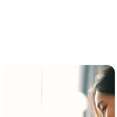
การชำระเงินแบบผ่อนชำระ ซื้อก่อนจ่ายทีหลัง (BNPL)