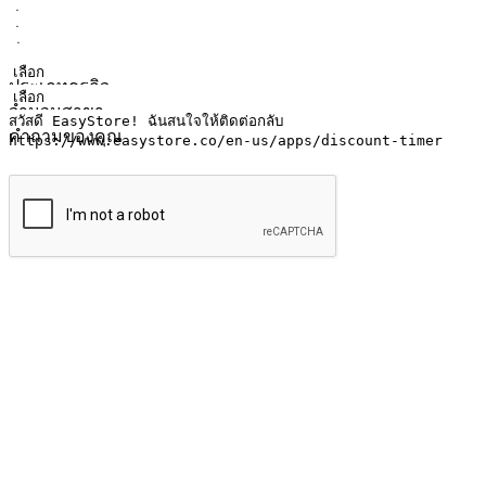
ชื่อ
ชื่อบริษัท
ที่อยู่อีเมล
หมายเลขโทรศัพท์มือถือ
ประเภทธุรกิจ
จำนวนสาขา
คำถามของคุณ
ส่งข้อมูล
ให้ลูกค้าเข้าถึงแบรนด์ของคุณง่ายขึ้น
ไม่ว่าลูกค้ากำลังนั่งทำงาน หรือ รอเพื่อนที่ร้านกาแฟ หรือทำกิ
ทุกเวลา สนุกกับการช็อปปิ้ง บนหลากหลายช่องทาง