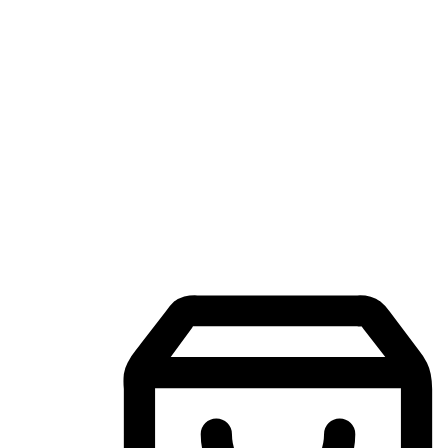
แอปพลิเคชันช้อปปิ้งบนมือถือ