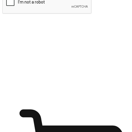
ส่งข้อมูล
ให้ลูกค้าเข้าถึงแบรนด์ของคุณง่ายขึ้น
ไม่ว่าลูกค้ากำลังนั่งทำงาน หรือ รอเพื่อนที่ร้านกาแฟ หรือทำ
กิจกรรมใดก็ตาม แบรนด์ของคุณสามารถสร้างประสบการณ์
การช็อปปิ้งแบบใหม่ที่เหนือกว่าได้ ให้ลูกค้าเข้าถึงแบรนด์ได้
อย่างง่ายทุกที่ทุกเวลา สนุกกับการช็อปปิ้ง บนหลากหลายช่อง
ทาง