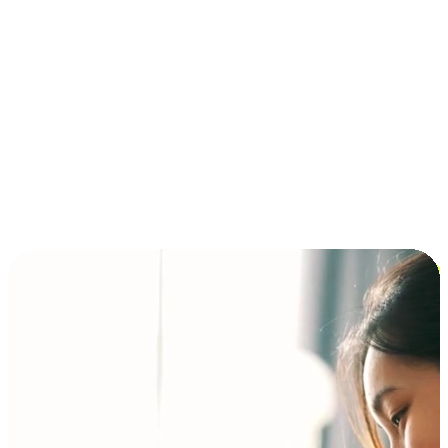
การชำระเงินแบบผ่อนชำระ ซื้อก่อนจ่ายทีหลัง (BNPL)