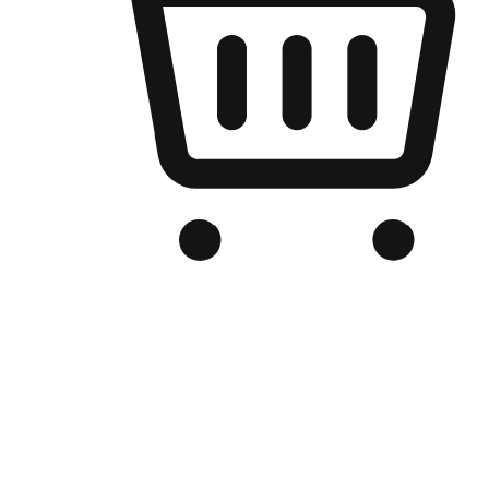
เว็บไซต์อีคอมเมิร์ซของแบรนด์