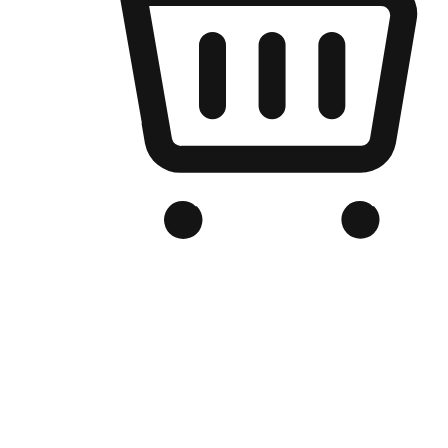
เว็บไซต์อีคอมเมิร์ซของแบรนด์