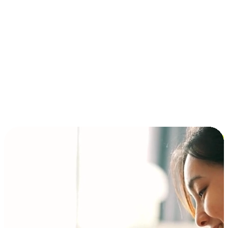
การชำระเงินแบบผ่อนชำระ ซื้อก่อนจ่ายทีหลัง (BNPL)