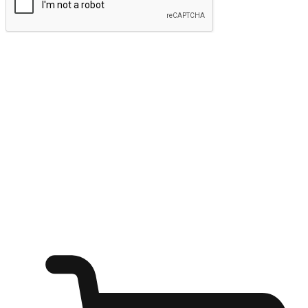
ส่งข้อมูล
ให้ลูกค้าเข้าถึงแบรนด์ของคุณง่ายขึ้น
ไม่ว่าลูกค้ากำลังนั่งทำงาน หรือ รอเพื่อนที่ร้านกาแฟ หรือทำ
กิจกรรมใดก็ตาม แบรนด์ของคุณสามารถสร้างประสบการณ์
การช็อปปิ้งแบบใหม่ที่เหนือกว่าได้ ให้ลูกค้าเข้าถึงแบรนด์ได้
อย่างง่ายทุกที่ทุกเวลา สนุกกับการช็อปปิ้ง บนหลากหลายช่อง
ทาง