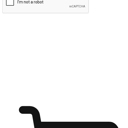
ส่งข้อมูล
ให้ลูกค้าเข้าถึงแบรนด์ของคุณง่ายขึ้น
ไม่ว่าลูกค้ากำลังนั่งทำงาน หรือ รอเพื่อนที่ร้านกาแฟ หรือทำ
กิจกรรมใดก็ตาม แบรนด์ของคุณสามารถสร้างประสบการณ์
การช็อปปิ้งแบบใหม่ที่เหนือกว่าได้ ให้ลูกค้าเข้าถึงแบรนด์ได้
อย่างง่ายทุกที่ทุกเวลา สนุกกับการช็อปปิ้ง บนหลากหลายช่อง
ทาง