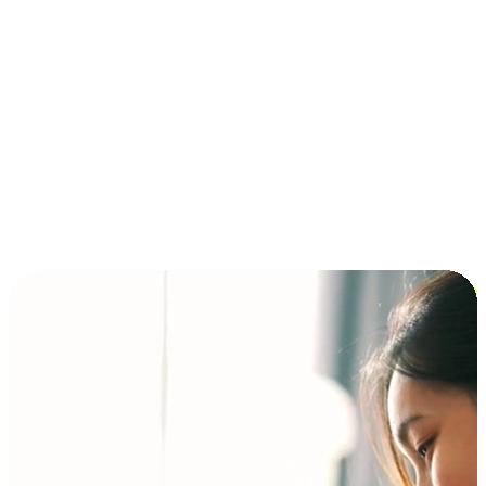
การชำระเงินแบบผ่อนชำระ ซื้อก่อนจ่ายทีหลัง (BNPL)