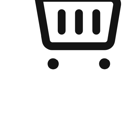
เว็บไซต์อีคอมเมิร์ซของแบรนด์