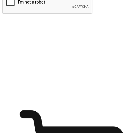
ส่งข้อมูล
ให้ลูกค้าเข้าถึงแบรนด์ของคุณง่ายขึ้น
ไม่ว่าลูกค้ากำลังนั่งทำงาน หรือ รอเพื่อนที่ร้านกาแฟ หรือทำ
กิจกรรมใดก็ตาม แบรนด์ของคุณสามารถสร้างประสบการณ์
การช็อปปิ้งแบบใหม่ที่เหนือกว่าได้ ให้ลูกค้าเข้าถึงแบรนด์ได้
อย่างง่ายทุกที่ทุกเวลา สนุกกับการช็อปปิ้ง บนหลากหลายช่อง
ทาง