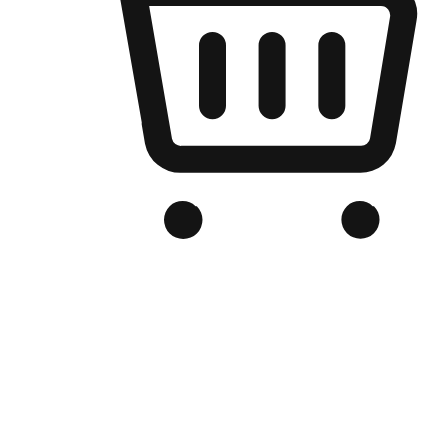
เว็บไซต์อีคอมเมิร์ซของแบรนด์