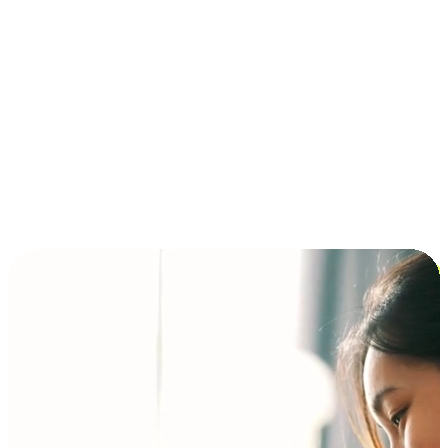
การชำระเงินแบบผ่อนชำระ ซื้อก่อนจ่ายทีหลัง (BNPL)