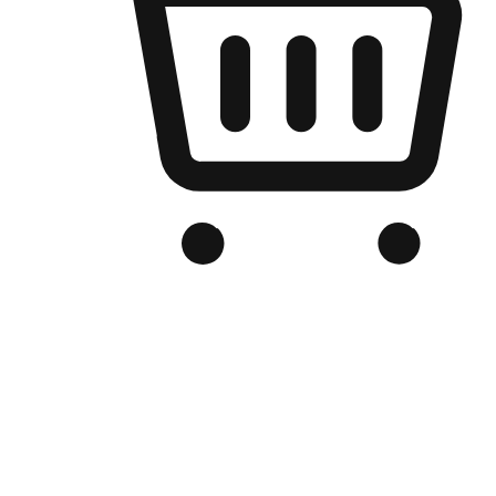
เว็บไซต์อีคอมเมิร์ซของแบรนด์