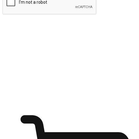
ส่งข้อมูล
ให้ลูกค้าเข้าถึงแบรนด์ของคุณง่ายขึ้น
ไม่ว่าลูกค้ากำลังนั่งทำงาน หรือ รอเพื่อนที่ร้านกาแฟ หรือทำ
กิจกรรมใดก็ตาม แบรนด์ของคุณสามารถสร้างประสบการณ์
การช็อปปิ้งแบบใหม่ที่เหนือกว่าได้ ให้ลูกค้าเข้าถึงแบรนด์ได้
อย่างง่ายทุกที่ทุกเวลา สนุกกับการช็อปปิ้ง บนหลากหลายช่อง
ทาง