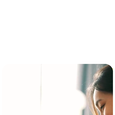
การชำระเงินแบบผ่อนชำระ ซื้อก่อนจ่ายทีหลัง (BNPL)