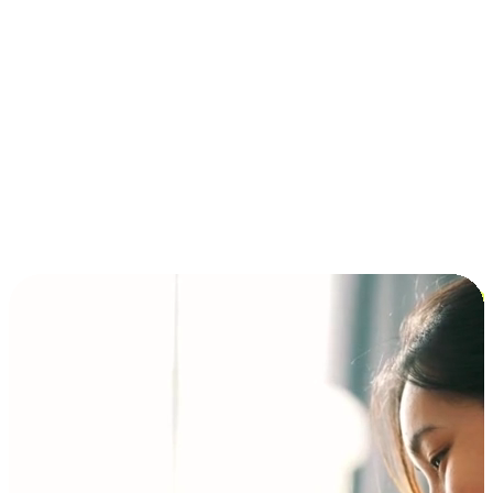
การชำระเงินแบบผ่อนชำระ ซื้อก่อนจ่ายทีหลัง (BNPL)