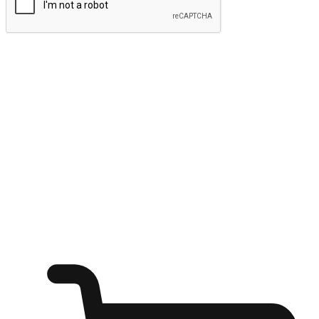
ส่งข้อมูล
ให้ลูกค้าเข้าถึงแบรนด์ของคุณง่ายขึ้น
ไม่ว่าลูกค้ากำลังนั่งทำงาน หรือ รอเพื่อนที่ร้านกาแฟ หรือทำ
กิจกรรมใดก็ตาม แบรนด์ของคุณสามารถสร้างประสบการณ์
การช็อปปิ้งแบบใหม่ที่เหนือกว่าได้ ให้ลูกค้าเข้าถึงแบรนด์ได้
อย่างง่ายทุกที่ทุกเวลา สนุกกับการช็อปปิ้ง บนหลากหลายช่อง
ทาง