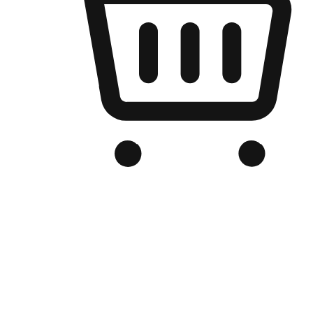
เว็บไซต์อีคอมเมิร์ซของแบรนด์