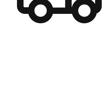
自選運送方式
顧客可以根據喜好選擇取貨日期和時間，並搭配到店自取、
商取貨或是宅配到府，達到高便捷及個人化的服務。