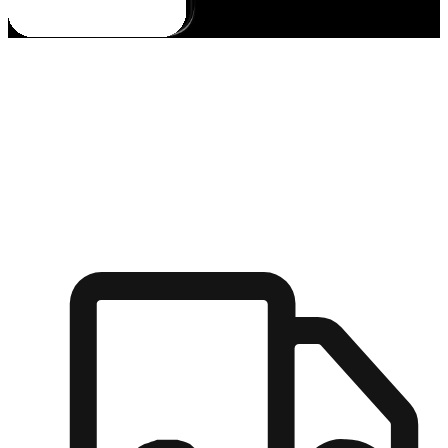
多元彈性物流
無論宅配到家或是到店自取，都能滿足顧客的需求，物流的靈
活度可成為購物決策的關鍵因素。