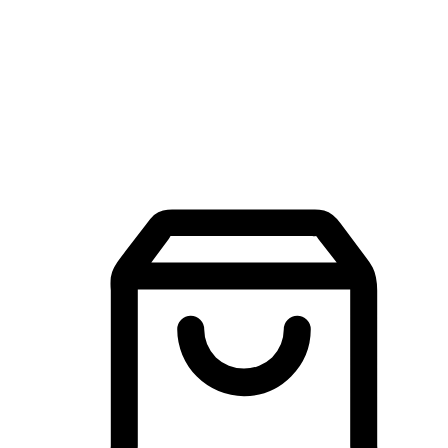
品牌探索
建立線上品牌官網，讓顧客能夠透過搜尋引擎查詢並進行更
入的互動。