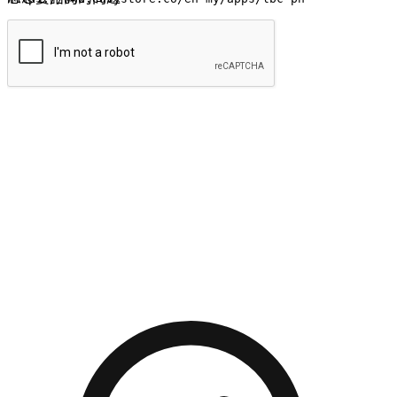
提交
流暢的購物旅程
讓顧客無論是透過手機、網頁或是應用程式都能盡情享受購
物。當他們使用不同介面卻擁有一致性的體驗時，能有效提升
對您品牌的好感度。