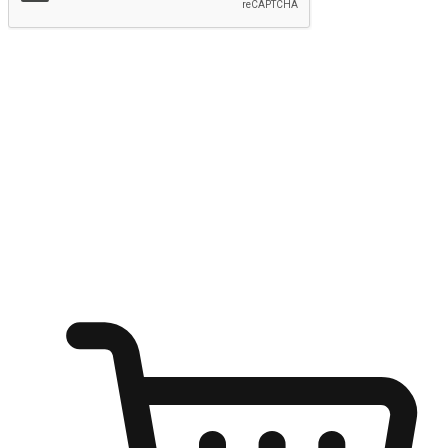
提交
随心所欲：让客户更轻易贴近您的品牌
无论是办公桌前的专注、沙发上的悠闲、还是在咖啡馆等待朋
友的片刻，让任何场景都能成为客户探索购物的瞬间。我们为
客户打造无缝的购物体验，让他们在任何场景都能轻松地贴近
自己喜欢的品牌，自由切换喜欢的购物方式，享受随时探索购
物的乐趣。