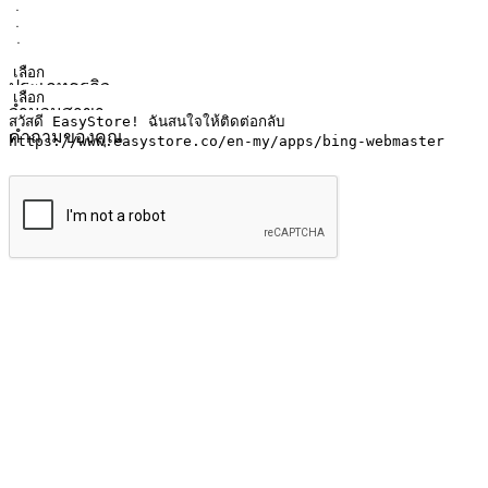
ชื่อ
ชื่อบริษัท
ที่อยู่อีเมล
หมายเลขโทรศัพท์มือถือ
ประเภทธุรกิจ
จำนวนสาขา
คำถามของคุณ
ส่งข้อมูล
ให้ลูกค้าเข้าถึงแบรนด์ของคุณง่ายขึ้น
ไม่ว่าลูกค้ากำลังนั่งทำงาน หรือ รอเพื่อนที่ร้านกาแฟ หรือทำกิ
ทุกเวลา สนุกกับการช็อปปิ้ง บนหลากหลายช่องทาง