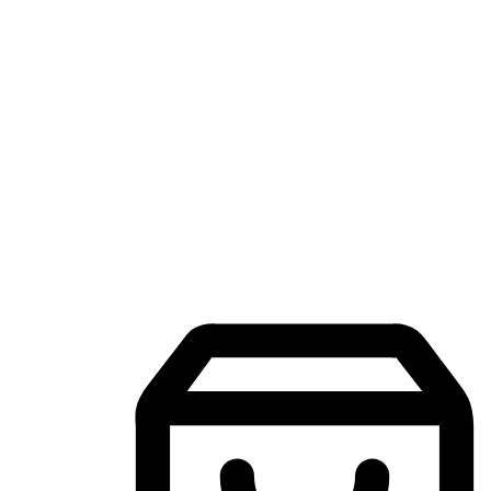
แอปพลิเคชันช้อปปิ้งบนมือถือ