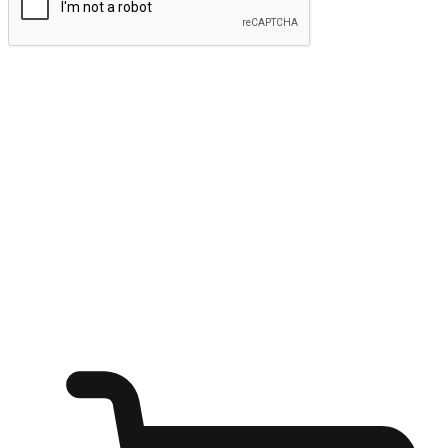
ส่งข้อมูล
ให้ลูกค้าเข้าถึงแบรนด์ของคุณง่ายขึ้น
ไม่ว่าลูกค้ากำลังนั่งทำงาน หรือ รอเพื่อนที่ร้านกาแฟ หรือทำ
กิจกรรมใดก็ตาม แบรนด์ของคุณสามารถสร้างประสบการณ์
การช็อปปิ้งแบบใหม่ที่เหนือกว่าได้ ให้ลูกค้าเข้าถึงแบรนด์ได้
อย่างง่ายทุกที่ทุกเวลา สนุกกับการช็อปปิ้ง บนหลากหลายช่อง
ทาง