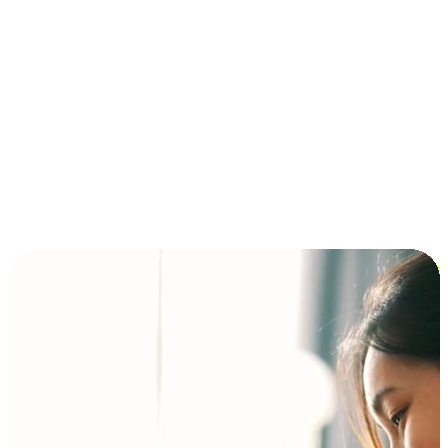
การชำระเงินแบบผ่อนชำระ ซื้อก่อนจ่ายทีหลัง (BNPL)