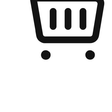
เว็บไซต์อีคอมเมิร์ซของแบรนด์