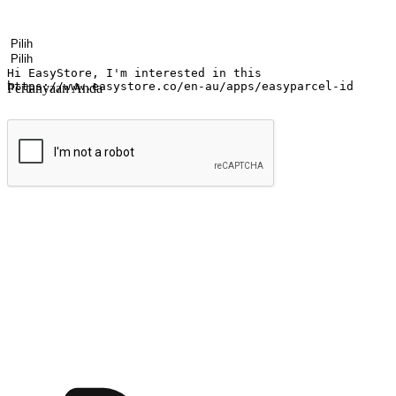
Nama
Nama perusahaan
Alamat surel
Nomor ponsel
Industri bisnis
Toko Fisik
Pertanyaan Anda
kirim
Menyinari kegembiraan membeli-belah di
Ubah setiap saat menjadi peluang untuk penemuan, sama ada dari me
berbelanja dari mana-mana dan berbelanja melalui laman web atau apl