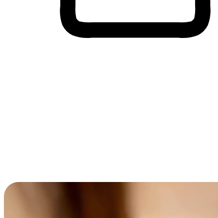
Membeli-Belah Lintas Peranti