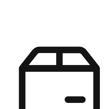
Kuasa pilihan di tangan pelanggan anda dengan pengalaman yang
disesuaikan. Dari fleksibiliti "Beli Dalam Talian, Ambil Di Kedai"
hingga kemudahan "Beli Di Kedai, Hantar Ke Rumah", kami
memastikan setiap aspek pengalaman membeli-belah disesuaikan
untuk memenuhi keperluan mereka.