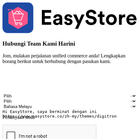
Hubungi Team Kami Harini
Jom, mulakan perjalanan unified commerce anda! Lengkapkan
borang berikut untuk berhubung dengan pasukan kami.
Nama
Nama syarikat
Alamat e-mel
Nombor telefon bimbit
Industri perniagaan
Kedai fizikal
Bahasa pilihan
Pertanyaan anda