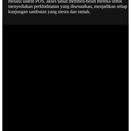
melalui sistem POS, akses tabiat membeli-belah mereka untuk
menyediakan perkhidmatan yang disesuaikan, menjadikan setiap
kunjungan sambutan yang mesra dan ramah.