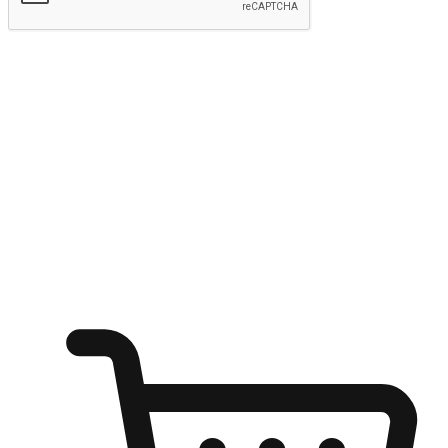
Hantar
Menyinari kegembiraan membeli-belah
di mana sahaja
Ubah setiap saat menjadi peluang untuk penemuan, sama ada dari
meja pejabat, keselesaan sofa, ataupun semasa menunggu kawan di
kedai kopi. Berikan pelanggan kebebasan untuk menjelajah
keinginan berbelanja dari mana-mana dan berbelanja melalui laman
web atau aplikasi mudah alih.