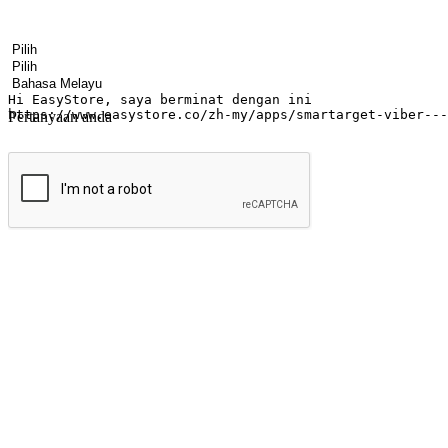
Nama
Nama syarikat
Alamat e-mel
Nombor telefon bimbit
Industri perniagaan
Kedai fizikal
Bahasa pilihan
Pertanyaan anda
Hantar
Menyinari kegembiraan membeli-belah di
Ubah setiap saat menjadi peluang untuk penemuan, sama ada dari me
berbelanja dari mana-mana dan berbelanja melalui laman web atau apl