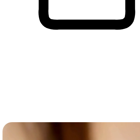
Membeli-Belah Lintas Peranti