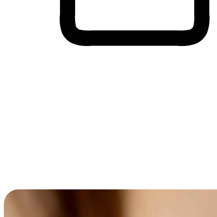
Membeli-Belah Lintas Peranti