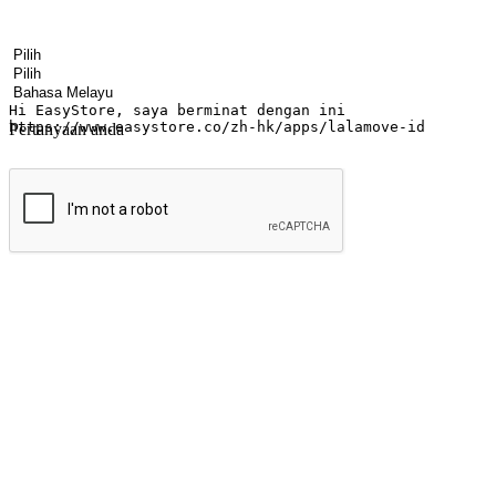
Nama
Nama syarikat
Alamat e-mel
Nombor telefon bimbit
Industri perniagaan
Kedai fizikal
Bahasa pilihan
Pertanyaan anda
Hantar
Menyinari kegembiraan membeli-belah di
Ubah setiap saat menjadi peluang untuk penemuan, sama ada dari me
berbelanja dari mana-mana dan berbelanja melalui laman web atau apl