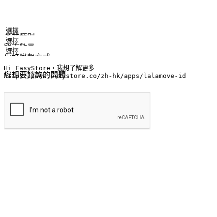
姓名
公司/品牌
電子郵件
手機號碼
產業類別
門市數量
偏好聯繫方式
LINE ID (非必填)
您想要諮詢的問題
提交
流暢的購物旅程
讓顧客無論是透過手機、網頁或是應用程式都能盡情享受購物