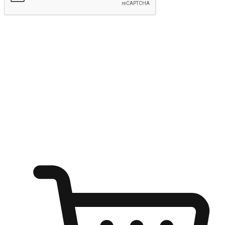
Hantar
Menyinari kegembiraan membeli-belah
di mana sahaja
Ubah setiap saat menjadi peluang untuk penemuan, sama ada dari
meja pejabat, keselesaan sofa, ataupun semasa menunggu kawan di
kedai kopi. Berikan pelanggan kebebasan untuk menjelajah
keinginan berbelanja dari mana-mana dan berbelanja melalui laman
web atau aplikasi mudah alih.