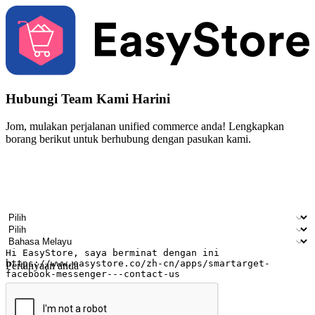
Hubungi Team Kami Harini
Jom, mulakan perjalanan unified commerce anda! Lengkapkan
borang berikut untuk berhubung dengan pasukan kami.
Nama
Nama syarikat
Alamat e-mel
Nombor telefon bimbit
Industri perniagaan
Kedai fizikal
Bahasa pilihan
Pertanyaan anda