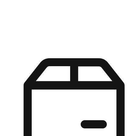
Kuasa pilihan di tangan pelanggan anda dengan pengalaman yang
disesuaikan. Dari fleksibiliti "Beli Dalam Talian, Ambil Di Kedai"
hingga kemudahan "Beli Di Kedai, Hantar Ke Rumah", kami
memastikan setiap aspek pengalaman membeli-belah disesuaikan
untuk memenuhi keperluan mereka.