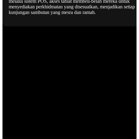
melalui sistem POS, akses tabiat membeli-belah mereka untuk
menyediakan perkhidmatan yang disesuaikan, menjadikan setiap
kunjungan sambutan yang mesra dan ramah.