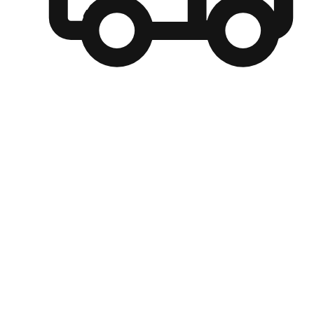
自選運送方式
顧客可以根據喜好選擇取貨日期和時間，並搭配到店自取、
商取貨或是宅配到府，達到高便捷及個人化的服務。