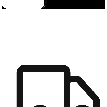
多元彈性物流
無論宅配到家或是到店自取，都能滿足顧客的需求，物流的靈
活度可成為購物決策的關鍵因素。