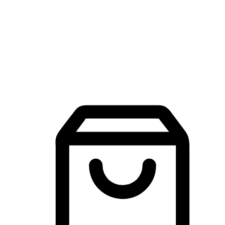
品牌探索
建立線上品牌官網，讓顧客能夠透過搜尋引擎查詢並進行更
入的互動。