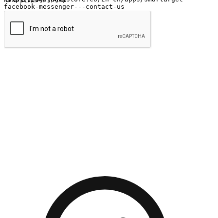
提交
流暢的購物旅程
讓顧客無論是透過手機、網頁或是應用程式都能盡情享受購
物。當他們使用不同介面卻擁有一致性的體驗時，能有效提升
對您品牌的好感度。