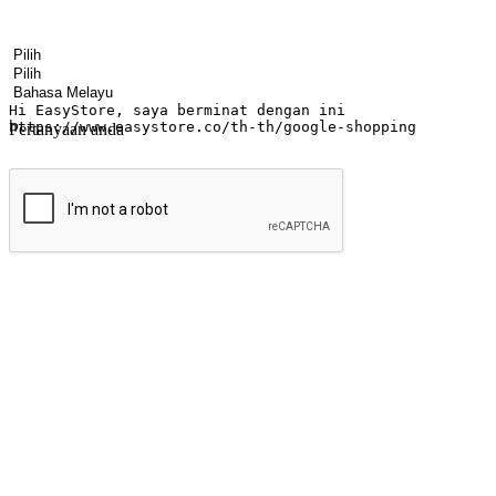
Nama
Nama syarikat
Alamat e-mel
Nombor telefon bimbit
Industri perniagaan
Kedai fizikal
Bahasa pilihan
Pertanyaan anda
Hantar
Menyinari kegembiraan membeli-belah di
Ubah setiap saat menjadi peluang untuk penemuan, sama ada dari me
berbelanja dari mana-mana dan berbelanja melalui laman web atau apl