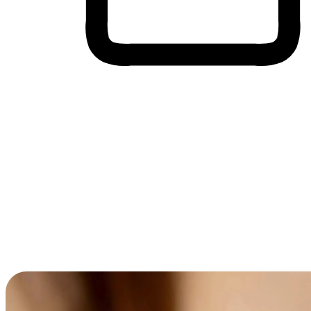
Membeli-Belah Lintas Peranti