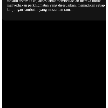
melalui sistem POS, akses tabiat membeli-belah mereka untuk
menyediakan perkhidmatan yang disesuaikan, menjadikan setiap
kunjungan sambutan yang mesra dan ramah.