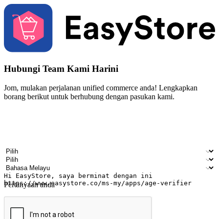
Hubungi Team Kami Harini
Jom, mulakan perjalanan unified commerce anda! Lengkapkan
borang berikut untuk berhubung dengan pasukan kami.
Nama
Nama syarikat
Alamat e-mel
Nombor telefon bimbit
Industri perniagaan
Kedai fizikal
Bahasa pilihan
Pertanyaan anda