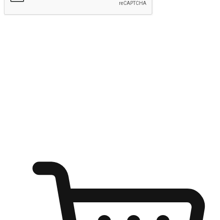
Hantar
Menyinari kegembiraan membeli-belah
di mana sahaja
Ubah setiap saat menjadi peluang untuk penemuan, sama ada dari
meja pejabat, keselesaan sofa, ataupun semasa menunggu kawan di
kedai kopi. Berikan pelanggan kebebasan untuk menjelajah
keinginan berbelanja dari mana-mana dan berbelanja melalui laman
web atau aplikasi mudah alih.