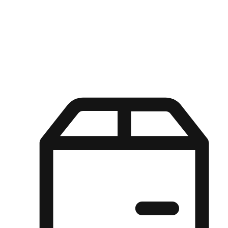
Kuasa pilihan di tangan pelanggan anda dengan pengalaman yang
disesuaikan. Dari fleksibiliti "Beli Dalam Talian, Ambil Di Kedai"
hingga kemudahan "Beli Di Kedai, Hantar Ke Rumah", kami
memastikan setiap aspek pengalaman membeli-belah disesuaikan
untuk memenuhi keperluan mereka.