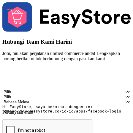
Hubungi Team Kami Harini
Jom, mulakan perjalanan unified commerce anda! Lengkapkan
borang berikut untuk berhubung dengan pasukan kami.
Nama
Nama syarikat
Alamat e-mel
Nombor telefon bimbit
Industri perniagaan
Kedai fizikal
Bahasa pilihan
Pertanyaan anda