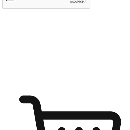
Hantar
Menyinari kegembiraan membeli-belah
di mana sahaja
Ubah setiap saat menjadi peluang untuk penemuan, sama ada dari
meja pejabat, keselesaan sofa, ataupun semasa menunggu kawan di
kedai kopi. Berikan pelanggan kebebasan untuk menjelajah
keinginan berbelanja dari mana-mana dan berbelanja melalui laman
web atau aplikasi mudah alih.