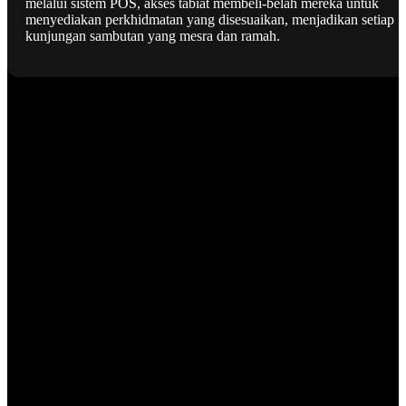
melalui sistem POS, akses tabiat membeli-belah mereka untuk
menyediakan perkhidmatan yang disesuaikan, menjadikan setiap
kunjungan sambutan yang mesra dan ramah.