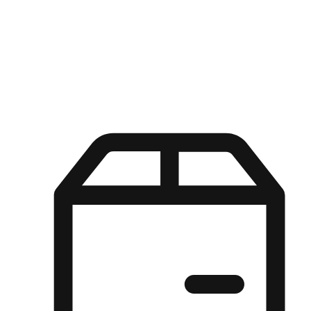
Kuasa pilihan di tangan pelanggan anda dengan pengalaman yang
disesuaikan. Dari fleksibiliti "Beli Dalam Talian, Ambil Di Kedai"
hingga kemudahan "Beli Di Kedai, Hantar Ke Rumah", kami
memastikan setiap aspek pengalaman membeli-belah disesuaikan
untuk memenuhi keperluan mereka.