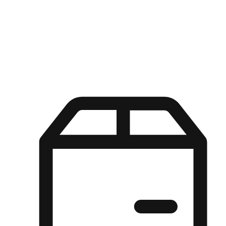
Kuasa pilihan di tangan pelanggan anda dengan pengalaman yang
disesuaikan. Dari fleksibiliti "Beli Dalam Talian, Ambil Di Kedai"
hingga kemudahan "Beli Di Kedai, Hantar Ke Rumah", kami
memastikan setiap aspek pengalaman membeli-belah disesuaikan
untuk memenuhi keperluan mereka.