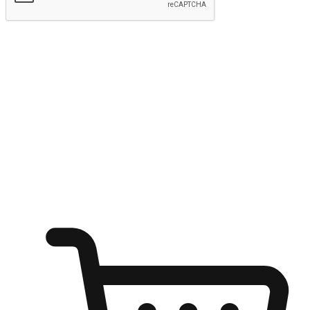
Hantar
Menyinari kegembiraan membeli-belah
di mana sahaja
Ubah setiap saat menjadi peluang untuk penemuan, sama ada dari
meja pejabat, keselesaan sofa, ataupun semasa menunggu kawan di
kedai kopi. Berikan pelanggan kebebasan untuk menjelajah
keinginan berbelanja dari mana-mana dan berbelanja melalui laman
web atau aplikasi mudah alih.