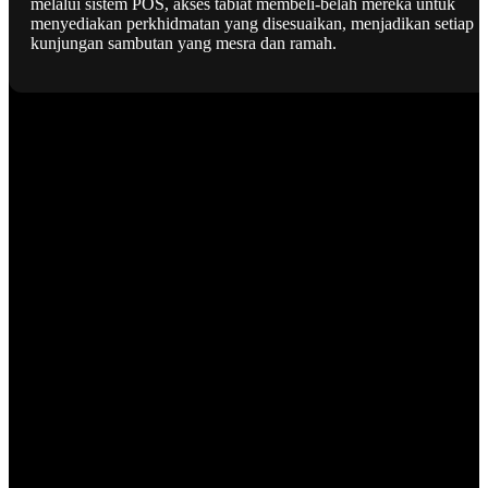
melalui sistem POS, akses tabiat membeli-belah mereka untuk
menyediakan perkhidmatan yang disesuaikan, menjadikan setiap
kunjungan sambutan yang mesra dan ramah.