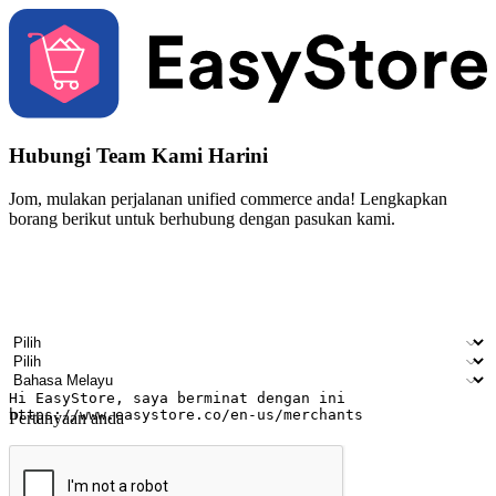
Hubungi Team Kami Harini
Jom, mulakan perjalanan unified commerce anda! Lengkapkan
borang berikut untuk berhubung dengan pasukan kami.
Nama
Nama syarikat
Alamat e-mel
Nombor telefon bimbit
Industri perniagaan
Kedai fizikal
Bahasa pilihan
Pertanyaan anda