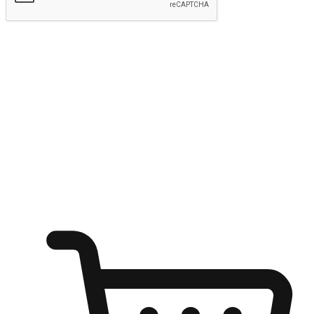
Hantar
Menyinari kegembiraan membeli-belah
di mana sahaja
Ubah setiap saat menjadi peluang untuk penemuan, sama ada dari
meja pejabat, keselesaan sofa, ataupun semasa menunggu kawan di
kedai kopi. Berikan pelanggan kebebasan untuk menjelajah
keinginan berbelanja dari mana-mana dan berbelanja melalui laman
web atau aplikasi mudah alih.