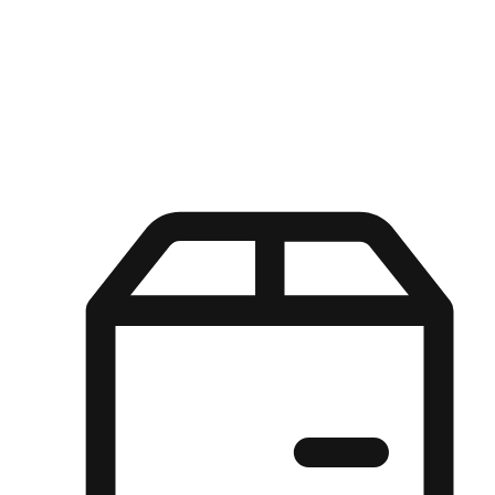
Kuasa pilihan di tangan pelanggan anda dengan pengalaman yang
disesuaikan. Dari fleksibiliti "Beli Dalam Talian, Ambil Di Kedai"
hingga kemudahan "Beli Di Kedai, Hantar Ke Rumah", kami
memastikan setiap aspek pengalaman membeli-belah disesuaikan
untuk memenuhi keperluan mereka.