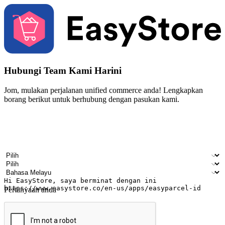
Hubungi Team Kami Harini
Jom, mulakan perjalanan unified commerce anda! Lengkapkan
borang berikut untuk berhubung dengan pasukan kami.
Nama
Nama syarikat
Alamat e-mel
Nombor telefon bimbit
Industri perniagaan
Kedai fizikal
Bahasa pilihan
Pertanyaan anda