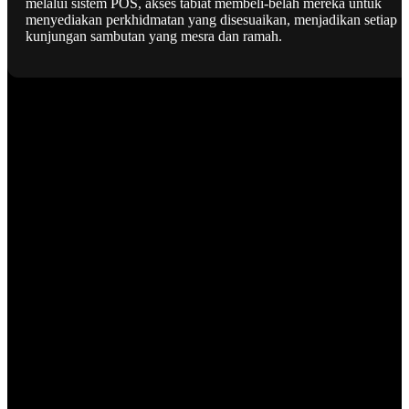
melalui sistem POS, akses tabiat membeli-belah mereka untuk
menyediakan perkhidmatan yang disesuaikan, menjadikan setiap
kunjungan sambutan yang mesra dan ramah.