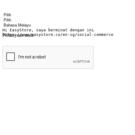
Nama
Nama syarikat
Alamat e-mel
Nombor telefon bimbit
Industri perniagaan
Kedai fizikal
Bahasa pilihan
Pertanyaan anda
Hantar
Menyinari kegembiraan membeli-belah di
Ubah setiap saat menjadi peluang untuk penemuan, sama ada dari me
berbelanja dari mana-mana dan berbelanja melalui laman web atau apl