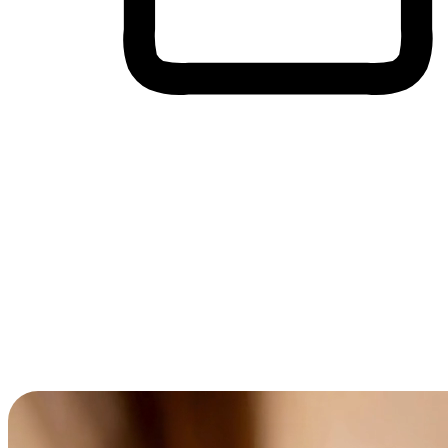
Membeli-Belah Lintas Peranti