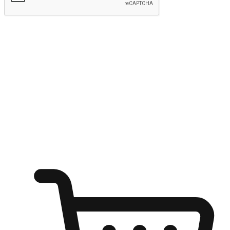
Hantar
Menyinari kegembiraan membeli-belah
di mana sahaja
Ubah setiap saat menjadi peluang untuk penemuan, sama ada dari
meja pejabat, keselesaan sofa, ataupun semasa menunggu kawan di
kedai kopi. Berikan pelanggan kebebasan untuk menjelajah
keinginan berbelanja dari mana-mana dan berbelanja melalui laman
web atau aplikasi mudah alih.