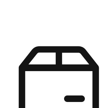
Kuasa pilihan di tangan pelanggan anda dengan pengalaman yang
disesuaikan. Dari fleksibiliti "Beli Dalam Talian, Ambil Di Kedai"
hingga kemudahan "Beli Di Kedai, Hantar Ke Rumah", kami
memastikan setiap aspek pengalaman membeli-belah disesuaikan
untuk memenuhi keperluan mereka.