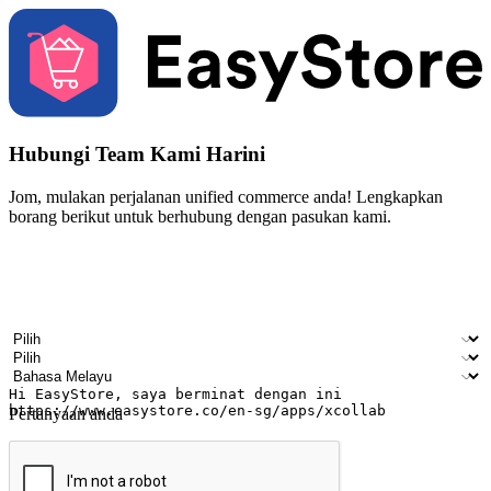
Hubungi Team Kami Harini
Jom, mulakan perjalanan unified commerce anda! Lengkapkan
borang berikut untuk berhubung dengan pasukan kami.
Nama
Nama syarikat
Alamat e-mel
Nombor telefon bimbit
Industri perniagaan
Kedai fizikal
Bahasa pilihan
Pertanyaan anda