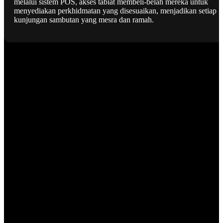
melalui sistem POS, akses tabiat membeli-belah mereka untuk
menyediakan perkhidmatan yang disesuaikan, menjadikan setiap
kunjungan sambutan yang mesra dan ramah.