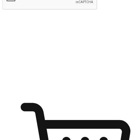
Hantar
Menyinari kegembiraan membeli-belah
di mana sahaja
Ubah setiap saat menjadi peluang untuk penemuan, sama ada dari
meja pejabat, keselesaan sofa, ataupun semasa menunggu kawan di
kedai kopi. Berikan pelanggan kebebasan untuk menjelajah
keinginan berbelanja dari mana-mana dan berbelanja melalui laman
web atau aplikasi mudah alih.