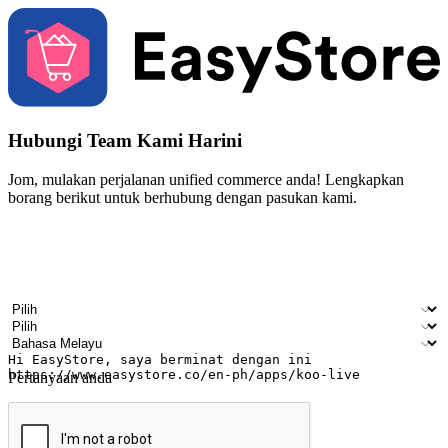
Hubungi Team Kami Harini
Jom, mulakan perjalanan unified commerce anda! Lengkapkan
borang berikut untuk berhubung dengan pasukan kami.
Nama
Nama syarikat
Alamat e-mel
Nombor telefon bimbit
Industri perniagaan
Kedai fizikal
Bahasa pilihan
Pertanyaan anda