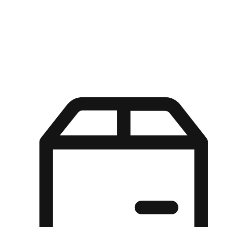
Kuasa pilihan di tangan pelanggan anda dengan pengalaman yang
disesuaikan. Dari fleksibiliti "Beli Dalam Talian, Ambil Di Kedai"
hingga kemudahan "Beli Di Kedai, Hantar Ke Rumah", kami
memastikan setiap aspek pengalaman membeli-belah disesuaikan
untuk memenuhi keperluan mereka.