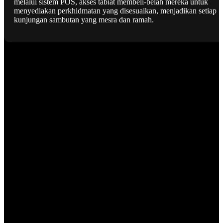
melalui sistem POS, akses tabiat membeli-belah mereka untuk
menyediakan perkhidmatan yang disesuaikan, menjadikan setiap
kunjungan sambutan yang mesra dan ramah.