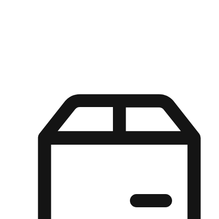
Kuasa pilihan di tangan pelanggan anda dengan pengalaman yang
disesuaikan. Dari fleksibiliti "Beli Dalam Talian, Ambil Di Kedai"
hingga kemudahan "Beli Di Kedai, Hantar Ke Rumah", kami
memastikan setiap aspek pengalaman membeli-belah disesuaikan
untuk memenuhi keperluan mereka.