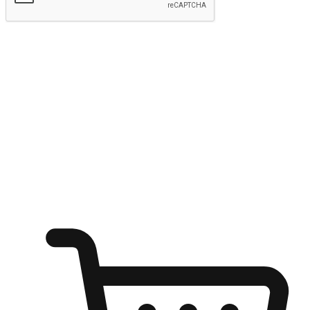
kirim
Menyinari kegembiraan membeli-belah
di mana sahaja
Ubah setiap saat menjadi peluang untuk penemuan, sama ada dari
meja pejabat, keselesaan sofa, ataupun semasa menunggu kawan di
kedai kopi. Berikan pelanggan kebebasan untuk menjelajah
keinginan berbelanja dari mana-mana dan berbelanja melalui laman
web atau aplikasi mudah alih.