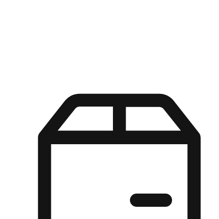
Kuasa pilihan di tangan pelanggan anda dengan pengalaman yang
disesuaikan. Dari fleksibiliti "Beli Dalam Talian, Ambil Di Kedai"
hingga kemudahan "Beli Di Kedai, Hantar Ke Rumah", kami
memastikan setiap aspek pengalaman membeli-belah disesuaikan
untuk memenuhi keperluan mereka.