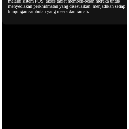
melalui sistem POS, akses tabiat membeli-belah mereka untuk
menyediakan perkhidmatan yang disesuaikan, menjadikan setiap
kunjungan sambutan yang mesra dan ramah.