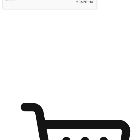
Hantar
Menyinari kegembiraan membeli-belah
di mana sahaja
Ubah setiap saat menjadi peluang untuk penemuan, sama ada dari
meja pejabat, keselesaan sofa, ataupun semasa menunggu kawan di
kedai kopi. Berikan pelanggan kebebasan untuk menjelajah
keinginan berbelanja dari mana-mana dan berbelanja melalui laman
web atau aplikasi mudah alih.