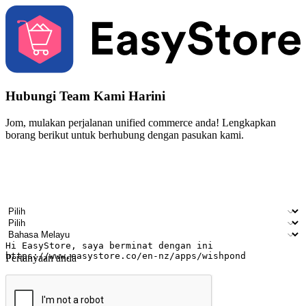
Hubungi Team Kami Harini
Jom, mulakan perjalanan unified commerce anda! Lengkapkan
borang berikut untuk berhubung dengan pasukan kami.
Nama
Nama syarikat
Alamat e-mel
Nombor telefon bimbit
Industri perniagaan
Kedai fizikal
Bahasa pilihan
Pertanyaan anda