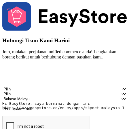
Hubungi Team Kami Harini
Jom, mulakan perjalanan unified commerce anda! Lengkapkan
borang berikut untuk berhubung dengan pasukan kami.
Nama
Nama syarikat
Alamat e-mel
Nombor telefon bimbit
Industri perniagaan
Kedai fizikal
Bahasa pilihan
Pertanyaan anda