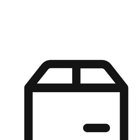
Kuasa pilihan di tangan pelanggan anda dengan pengalaman yang
disesuaikan. Dari fleksibiliti "Beli Dalam Talian, Ambil Di Kedai"
hingga kemudahan "Beli Di Kedai, Hantar Ke Rumah", kami
memastikan setiap aspek pengalaman membeli-belah disesuaikan
untuk memenuhi keperluan mereka.