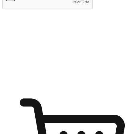
Hantar
Menyinari kegembiraan membeli-belah
di mana sahaja
Ubah setiap saat menjadi peluang untuk penemuan, sama ada dari
meja pejabat, keselesaan sofa, ataupun semasa menunggu kawan di
kedai kopi. Berikan pelanggan kebebasan untuk menjelajah
keinginan berbelanja dari mana-mana dan berbelanja melalui laman
web atau aplikasi mudah alih.