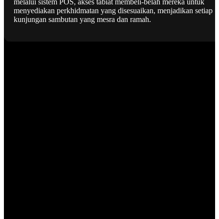
melalui sistem POS, akses tabiat membeli-belah mereka untuk
menyediakan perkhidmatan yang disesuaikan, menjadikan setiap
kunjungan sambutan yang mesra dan ramah.