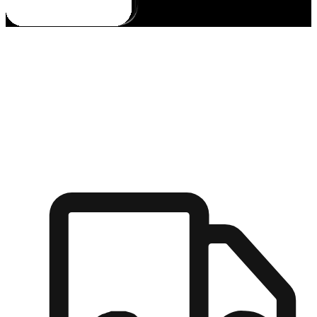
多元彈性物流
無論宅配到家或是到店自取，都能滿足顧客的需求，物流的靈
活度可成為購物決策的關鍵因素。