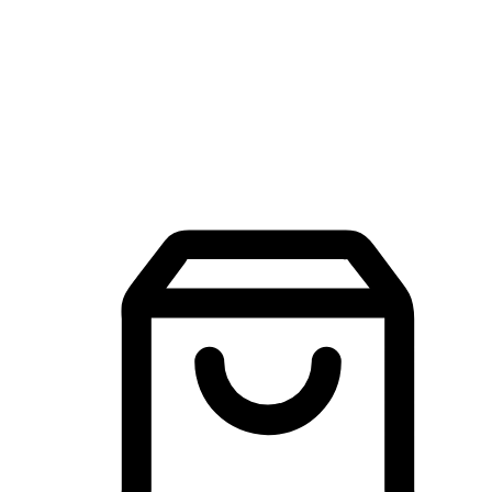
品牌探索
建立線上品牌官網，讓顧客能夠透過搜尋引擎查詢並進行更
入的互動。