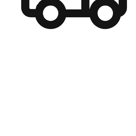
自選運送方式
顧客可以根據喜好選擇取貨日期和時間，並搭配到店自取、
商取貨或是宅配到府，達到高便捷及個人化的服務。