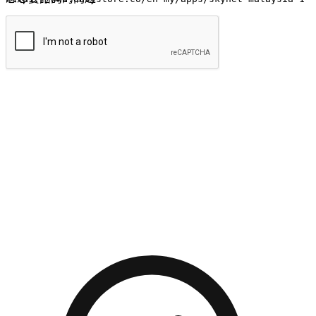
提交
流暢的購物旅程
讓顧客無論是透過手機、網頁或是應用程式都能盡情享受購
物。當他們使用不同介面卻擁有一致性的體驗時，能有效提升
對您品牌的好感度。