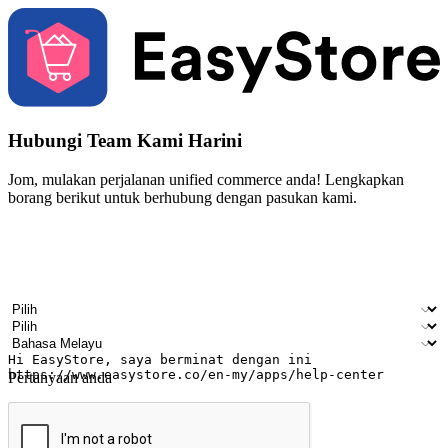
Hubungi Team Kami Harini
Jom, mulakan perjalanan unified commerce anda! Lengkapkan
borang berikut untuk berhubung dengan pasukan kami.
Nama
Nama syarikat
Alamat e-mel
Nombor telefon bimbit
Industri perniagaan
Kedai fizikal
Bahasa pilihan
Pertanyaan anda