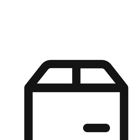
Kuasa pilihan di tangan pelanggan anda dengan pengalaman yang
disesuaikan. Dari fleksibiliti "Beli Dalam Talian, Ambil Di Kedai"
hingga kemudahan "Beli Di Kedai, Hantar Ke Rumah", kami
memastikan setiap aspek pengalaman membeli-belah disesuaikan
untuk memenuhi keperluan mereka.