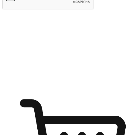
Hantar
Menyinari kegembiraan membeli-belah
di mana sahaja
Ubah setiap saat menjadi peluang untuk penemuan, sama ada dari
meja pejabat, keselesaan sofa, ataupun semasa menunggu kawan di
kedai kopi. Berikan pelanggan kebebasan untuk menjelajah
keinginan berbelanja dari mana-mana dan berbelanja melalui laman
web atau aplikasi mudah alih.