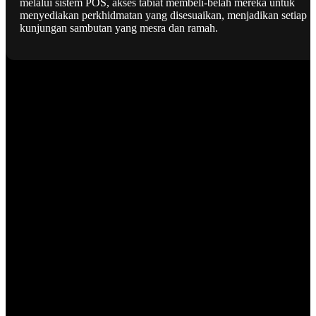
melalui sistem POS, akses tabiat membeli-belah mereka untuk
menyediakan perkhidmatan yang disesuaikan, menjadikan setiap
kunjungan sambutan yang mesra dan ramah.