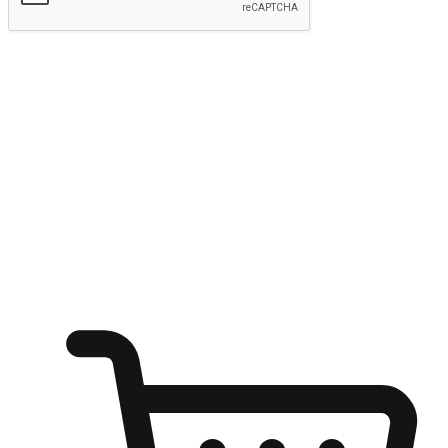
kirim
Menyinari kegembiraan membeli-belah
di mana sahaja
Ubah setiap saat menjadi peluang untuk penemuan, sama ada dari
meja pejabat, keselesaan sofa, ataupun semasa menunggu kawan di
kedai kopi. Berikan pelanggan kebebasan untuk menjelajah
keinginan berbelanja dari mana-mana dan berbelanja melalui laman
web atau aplikasi mudah alih.