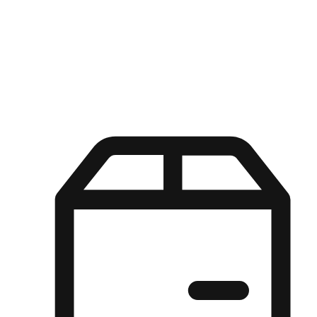
Kuasa pilihan di tangan pelanggan anda dengan pengalaman yang
disesuaikan. Dari fleksibiliti "Beli Dalam Talian, Ambil Di Kedai"
hingga kemudahan "Beli Di Kedai, Hantar Ke Rumah", kami
memastikan setiap aspek pengalaman membeli-belah disesuaikan
untuk memenuhi keperluan mereka.