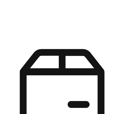
Kuasa pilihan di tangan pelanggan anda dengan pengalaman yang
disesuaikan. Dari fleksibiliti "Beli Dalam Talian, Ambil Di Kedai"
hingga kemudahan "Beli Di Kedai, Hantar Ke Rumah", kami
memastikan setiap aspek pengalaman membeli-belah disesuaikan
untuk memenuhi keperluan mereka.