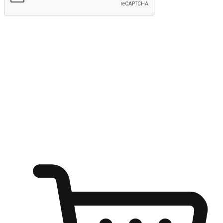
kirim
Menyinari kegembiraan membeli-belah
di mana sahaja
Ubah setiap saat menjadi peluang untuk penemuan, sama ada dari
meja pejabat, keselesaan sofa, ataupun semasa menunggu kawan di
kedai kopi. Berikan pelanggan kebebasan untuk menjelajah
keinginan berbelanja dari mana-mana dan berbelanja melalui laman
web atau aplikasi mudah alih.