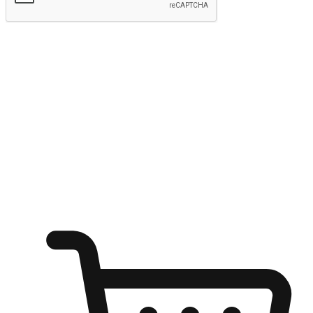
kirim
Menyinari kegembiraan membeli-belah
di mana sahaja
Ubah setiap saat menjadi peluang untuk penemuan, sama ada dari
meja pejabat, keselesaan sofa, ataupun semasa menunggu kawan di
kedai kopi. Berikan pelanggan kebebasan untuk menjelajah
keinginan berbelanja dari mana-mana dan berbelanja melalui laman
web atau aplikasi mudah alih.