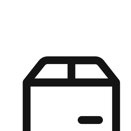
Kuasa pilihan di tangan pelanggan anda dengan pengalaman yang
disesuaikan. Dari fleksibiliti "Beli Dalam Talian, Ambil Di Kedai"
hingga kemudahan "Beli Di Kedai, Hantar Ke Rumah", kami
memastikan setiap aspek pengalaman membeli-belah disesuaikan
untuk memenuhi keperluan mereka.