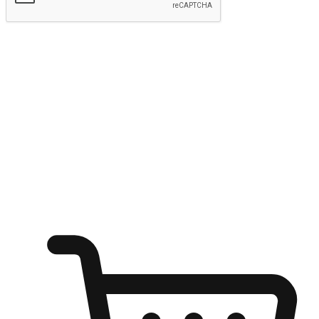
kirim
Menyinari kegembiraan membeli-belah
di mana sahaja
Ubah setiap saat menjadi peluang untuk penemuan, sama ada dari
meja pejabat, keselesaan sofa, ataupun semasa menunggu kawan di
kedai kopi. Berikan pelanggan kebebasan untuk menjelajah
keinginan berbelanja dari mana-mana dan berbelanja melalui laman
web atau aplikasi mudah alih.