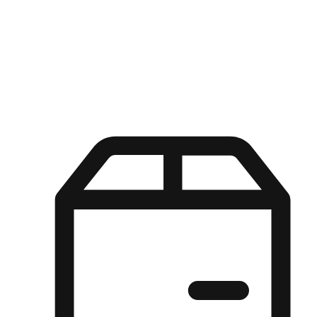
Kuasa pilihan di tangan pelanggan anda dengan pengalaman yang
disesuaikan. Dari fleksibiliti "Beli Dalam Talian, Ambil Di Kedai"
hingga kemudahan "Beli Di Kedai, Hantar Ke Rumah", kami
memastikan setiap aspek pengalaman membeli-belah disesuaikan
untuk memenuhi keperluan mereka.