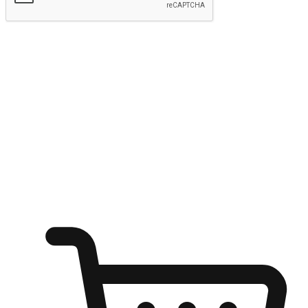
kirim
Menyinari kegembiraan membeli-belah
di mana sahaja
Ubah setiap saat menjadi peluang untuk penemuan, sama ada dari
meja pejabat, keselesaan sofa, ataupun semasa menunggu kawan di
kedai kopi. Berikan pelanggan kebebasan untuk menjelajah
keinginan berbelanja dari mana-mana dan berbelanja melalui laman
web atau aplikasi mudah alih.