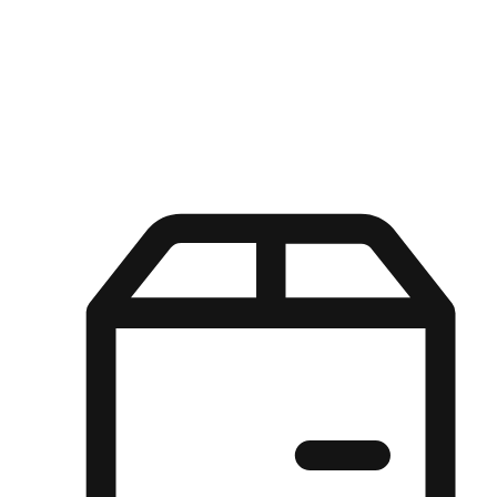
Kuasa pilihan di tangan pelanggan anda dengan pengalaman yang
disesuaikan. Dari fleksibiliti "Beli Dalam Talian, Ambil Di Kedai"
hingga kemudahan "Beli Di Kedai, Hantar Ke Rumah", kami
memastikan setiap aspek pengalaman membeli-belah disesuaikan
untuk memenuhi keperluan mereka.