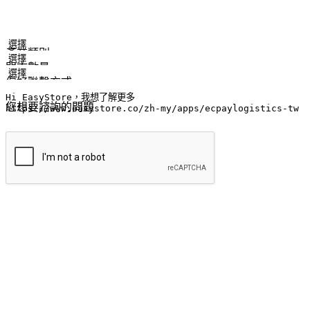
姓名
公司/品牌
電子郵件
手機號碼
產業類別
門市數量
偏好聯繫方式
LINE ID (非必填)
您想要諮詢的問題
提交
流暢的購物旅程
讓顧客無論是透過手機、網頁或是應用程式都能盡情享受購物