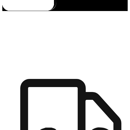
多元彈性物流
無論宅配到家或是到店自取，都能滿足顧客的需求，物流的靈
活度可成為購物決策的關鍵因素。