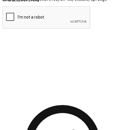
提交
流暢的購物旅程
讓顧客無論是透過手機、網頁或是應用程式都能盡情享受購
物。當他們使用不同介面卻擁有一致性的體驗時，能有效提升
對您品牌的好感度。