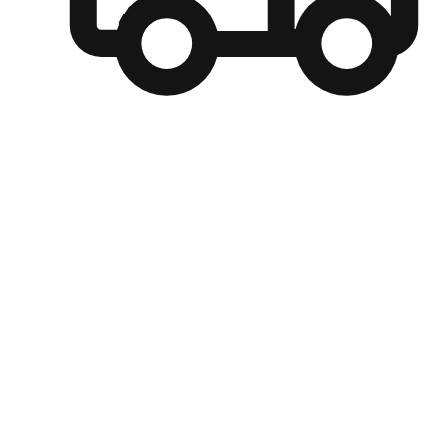
自選運送方式
顧客可以根據喜好選擇取貨日期和時間，並搭配到店自取、
商取貨或是宅配到府，達到高便捷及個人化的服務。