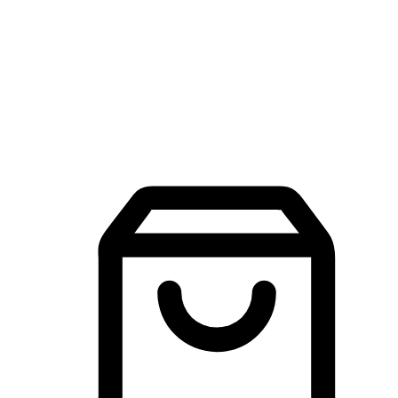
品牌探索
建立線上品牌官網，讓顧客能夠透過搜尋引擎查詢並進行更
入的互動。