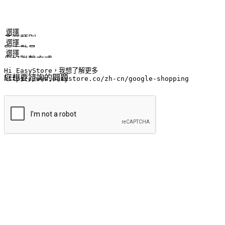
姓名
公司/品牌
電子郵件
手機號碼
產業類別
門市數量
偏好聯繫方式
LINE ID (非必填)
您想要諮詢的問題
提交
流暢的購物旅程
讓顧客無論是透過手機、網頁或是應用程式都能盡情享受購物